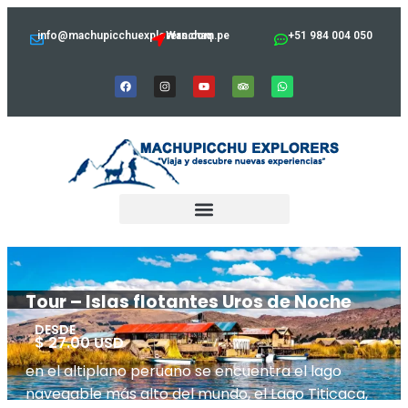
info@machupicchuexplorers.com.pe
Wanchaq
+51 984 004 050
Tour – Islas flotantes Uros de Noche
DESDE
$ 27.00 USD
en el altiplano peruano se encuentra el lago
navegable más alto del mundo, el Lago Titicaca,