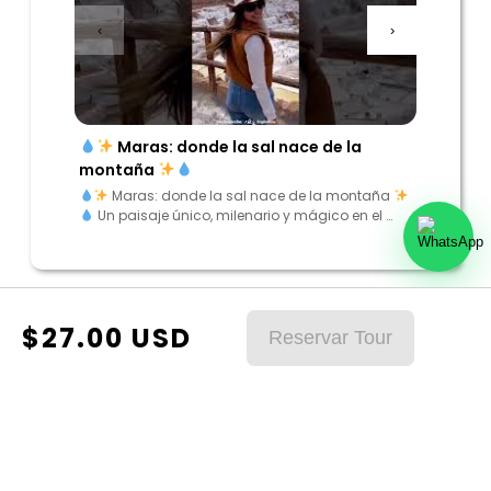
‹
›
Maras: donde la sal nace de la
“Enc
montaña
los And
Maras: donde la sal nace de la montaña
“Encu
Un paisaje único, milenario y mágico en el …
Andes”
$
27.00
USD
Reservar Tour
* Entrada a machupicchu segun disponibilidad.
* Algunos de nuestros tours el
mínimo
para reservas es
de 2 personas
* Precios sujetos a cambios.
* Antes de reservar su tours puede contactarse con