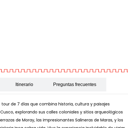
Itinerario
Preguntas frecuentes
tour de 7 días que combina historia, cultura y paisajes
usco, explorando sus calles coloniales y sitios arqueológicos
errazas de Moray, las impresionantes Salineras de Maras, y los
toria inca cobra vida. Vive la experiencia inolvidable de viajar