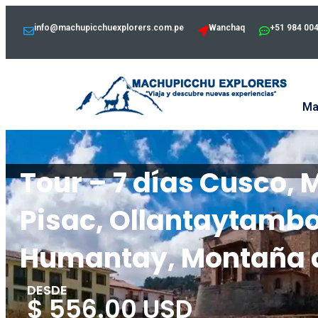
info@machupicchuexplorers.com.pe
Wanchaq
+51 984 00
Ma
Tour – 7 días Cusco, 
Pisac, Ollantaytambo
Humantay, Montaña d
DESDE
$ 556.00 USD