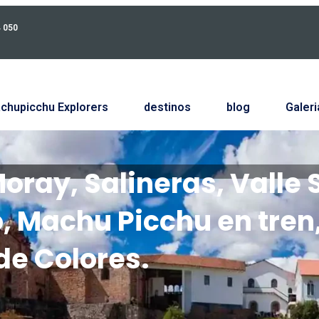
4 050
chupicchu Explorers
destinos
blog
Galeri
Moray, Salineras, Valle
, Machu Picchu en tren
e Colores.