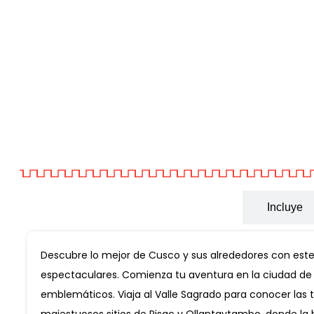
Informacion General
Incluye
Descubre lo mejor de Cusco y sus alrededores con este 
espectaculares. Comienza tu aventura en la ciudad de C
emblemáticos. Viaja al Valle Sagrado para conocer las t
majestuosos sitios de Pisac y Ollantaytambo, donde la his