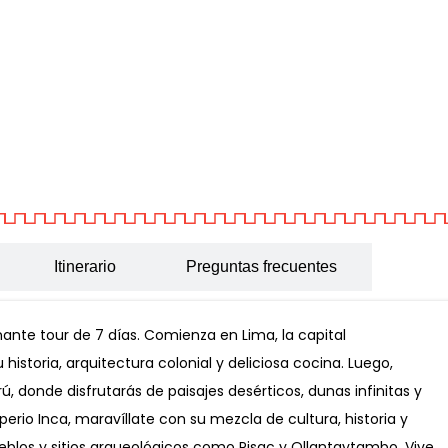
Itinerario
Preguntas frecuentes
ante tour de 7 días. Comienza en Lima, la capital
storia, arquitectura colonial y deliciosa cocina. Luego,
, donde disfrutarás de paisajes desérticos, dunas infinitas y
rio Inca, maravíllate con su mezcla de cultura, historia y
ueblos y sitios arqueológicos como Pisac y Ollantaytambo. Vive