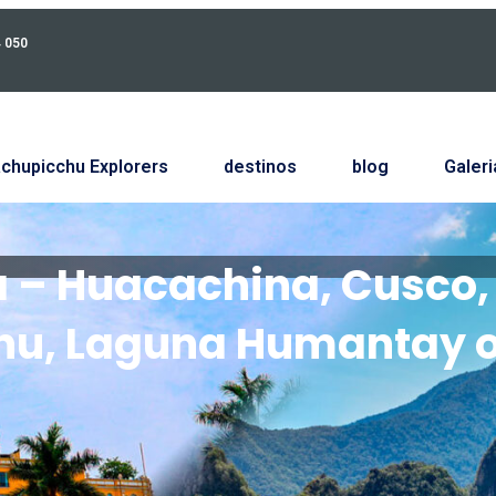
4 050
chupicchu Explorers
destinos
blog
Galeri
ca – Huacachina, Cusco,
hu, Laguna Humantay 