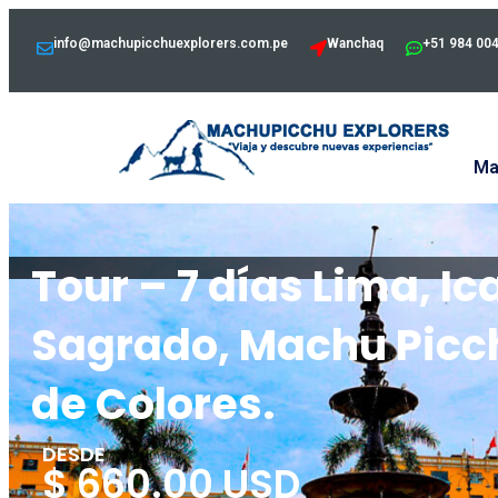
info@machupicchuexplorers.com.pe
Wanchaq
+51 984 00
Ma
Tour – 7 días Lima, I
Sagrado, Machu Picc
de Colores.
DESDE
$ 660.00 USD