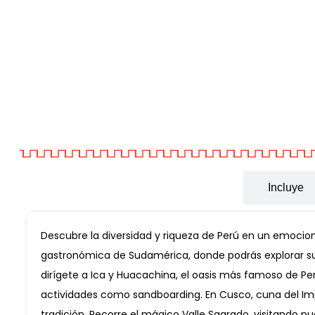
Informacion General
Incluye
Descubre la diversidad y riqueza de Perú en un emocion
gastronómica de Sudamérica, donde podrás explorar su hi
dirígete a Ica y Huacachina, el oasis más famoso de Perú
actividades como sandboarding. En Cusco, cuna del Impe
tradición. Recorre el mágico Valle Sagrado, visitando p