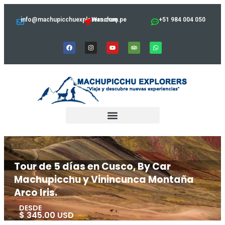
info@machupicchuexplorers.com.pe
Wanchaq
+51 984 004 050
Tour de 5 días en Cusco, By Car
Machupicchu y Vinincunca Montaña
Arco Iris.
DESDE
$ 345.00 USD