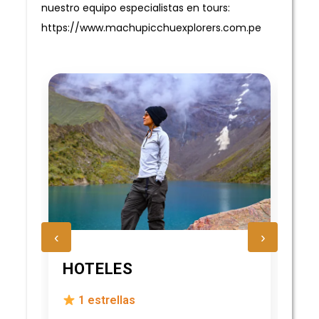
nuestro equipo especialistas en tours:
https://www.machupicchuexplorers.com.pe
‹
›
HOTELES
H
1 estrellas
2