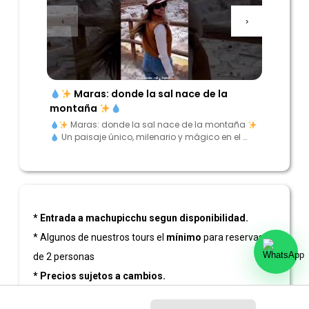
‹
›
Maras: donde la sal nace de la
“Enc
montaña
los And
Maras: donde la sal nace de la montaña
“Encu
Un paisaje único, milenario y mágico en el …
Andes”
* Entrada a machupicchu segun disponibilidad.
* Algunos de nuestros tours el
mínimo
para reservas es
de 2 personas
* Precios sujetos a cambios.
* Antes de reservar su tours puede contactarse con