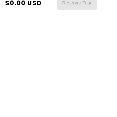
$
0.00
USD
nuestros asesores.
Reservar Tour
Nombre & Apellido
Correo Electronico
Teléfono / WhatsApp
Asunto