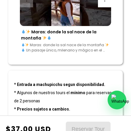
‹
›
Maras: donde la sal nace de la
“Enc
montaña
los And
Maras: donde la sal nace de la montaña
“Encu
Un paisaje único, milenario y mágico en el …
Andes”
* Entrada a machupicchu segun disponibilidad.
* Algunos de nuestros tours el
mínimo
para reservas es
de 2 personas
* Precios sujetos a cambios.
* Antes de reservar su tours puede contactarse con
nuestros asesores.
$
37.00
USD
Reservar Tour