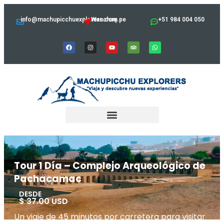
info@machupicchuexplorers.com.pe
Wanchaq
+51 984 004 050
Tour 1 Día – Complejo Arqueológico de
Pachacamac
DESDE
$ 37.00 USD
Un viaje de 45 minutos por carretera para visitar