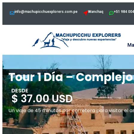
info@machupicchuexplorers.com.pe
Wanchaq
+51 984 00
Ma
Tour 1 Día – Comple
DESDE
$ 37.00 USD
Un viaje de 45 minutos por carretera para visitar e