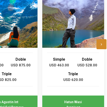
›
Doble
Simple
Doble
00
USD 875.00
USD 463.00
USD 528.00
Triple
Triple
SD 825.00
USD 620.00
 Agustin Int
Hatun Wasi