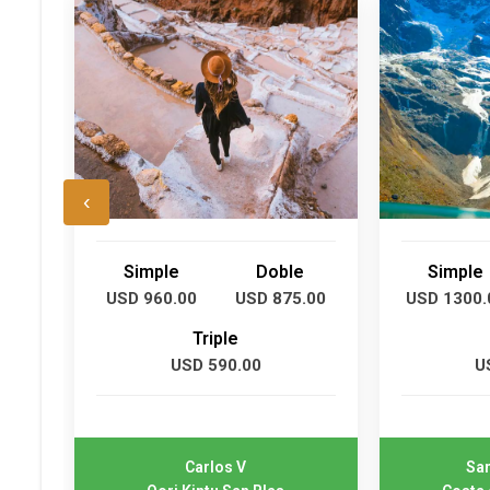
‹
Simple
Doble
Simple
USD 960.00
USD 875.00
USD 1300.
Triple
USD 590.00
U
Carlos V
San