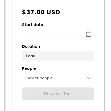
$
37.00
USD
Start date
Duration
1 day
Simple
Doble
USD 960.00
USD 730.00
People
Triple
Select people
USD 680.00
Reservar Tour
Xima Cusco