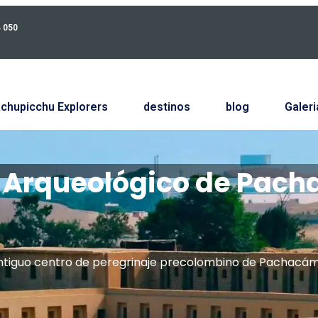
4 050
chupicchu Explorers
destinos
blog
Galeri
jo Arqueológico de Pac
l antiguo centro de peregrinaje precolombino de Pachacá