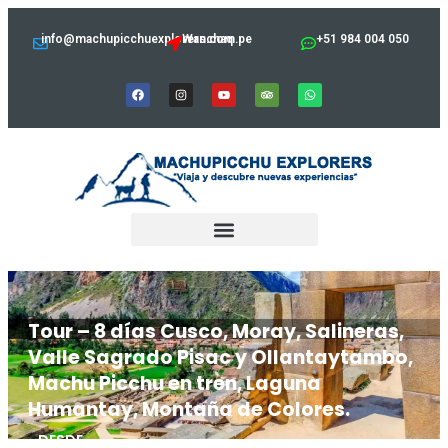
info@machupicchuexplorers.com.pe
Wanchaq
+51 984 004 050
Tour – 8 días Cusco, Moray, Salineras,
Valle Sagrado Pisac y Ollantaytambo,
Machu Picchu en tren, Laguna
Humantay, Montaña de Colores.
DESDE