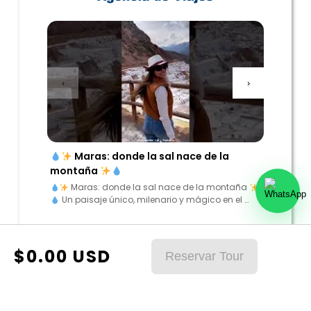
‹
›
Maras: donde la sal nace de la
“Enc
montaña
los And
Maras: donde la sal nace de la montaña
“Encu
Un paisaje único, milenario y mágico en el …
Andes”
$
0.00
USD
Reservar Tour
* Entrada a machupicchu segun disponibilidad.
* Algunos de nuestros tours el
mínimo
para reservas es