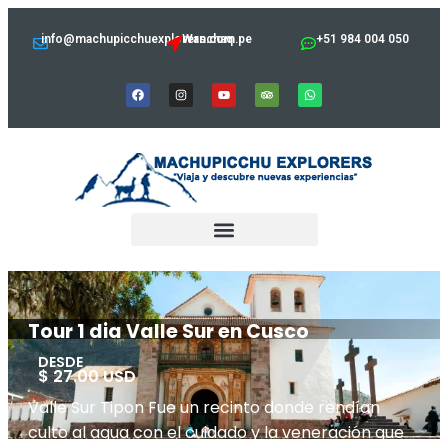
info@machupicchuexplorers.com.pe
Wanchaq
+51 984 004 050
Tour 1 dia Valle Sur en Cusco
DESDE
$ 27.00 USD
Valle Sur Tipon Fue un recinto donde rendían
culto al agua con el cuidado y la veneración que