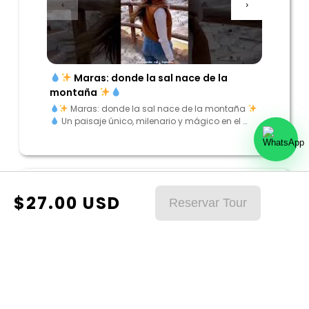
‹
›
Maras: donde la sal nace de la
“Enc
montaña
los And
Maras: donde la sal nace de la montaña
“Encu
Un paisaje único, milenario y mágico en el …
Andes”
$
27.00
USD
Reservar Tour
* Entrada a machupicchu segun disponibilidad.
* Algunos de nuestros tours el
mínimo
para reservas es
de 2 personas
* Precios sujetos a cambios.
* Antes de reservar su tours puede contactarse con
nuestros asesores.