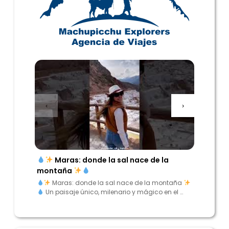
‹
›
Maras: donde la sal nace de la
“Enc
montaña
los And
Maras: donde la sal nace de la montaña
“Encu
Un paisaje único, milenario y mágico en el …
Andes”