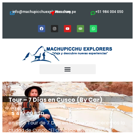
info@machupicchuexplorers.com.pe
Wanchaq
+51 984 004 050
Tour – 7 Días en Cusco (By Car)
DESDE
$ 477.00 USD
en este Tour de 7 Dias en Cusco Conoceremos la
ciudad de Cusco “El Ombligo del mundo”