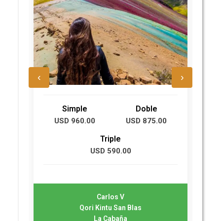
‹
›
Simple
Doble
USD 960.00
USD 875.00
U
Triple
USD 590.00
Carlos V
Qori Kintu San Blas
La Cabaña