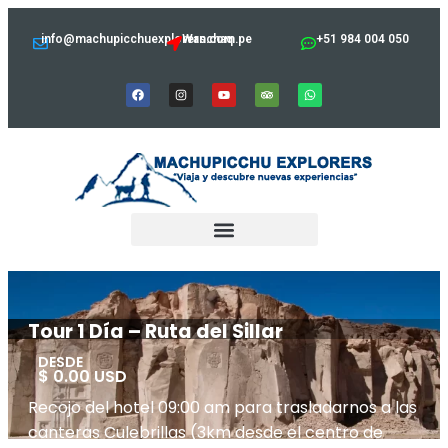
info@machupicchuexplorers.com.pe
Wanchaq
+51 984 004 050
Tour 1 Día – Ruta del Sillar
DESDE
$ 0.00 USD
Recojo del hotel 09:00 am para trasladarnos a las
canteras Culebrillas (3km desde el centro de