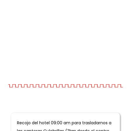
Informacion General
Recojo del hotel 09:00 am para trasladarnos a
las canteras Culebrillas (3km desde el centro