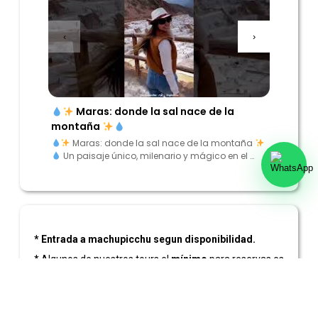
‹
›
Maras: donde la sal nace de la
“Enc
montaña
los And
Maras: donde la sal nace de la montaña
“Encu
Un paisaje único, milenario y mágico en el …
Andes”
* Entrada a machupicchu segun disponibilidad.
* Algunos de nuestros tours el
mínimo
para reservas es
de 2 personas
* Precios sujetos a cambios.