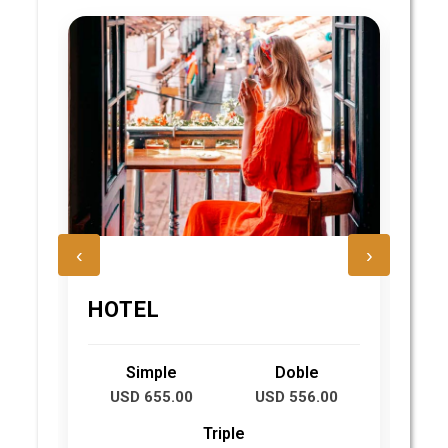
‹
›
H
HOTEL
2
Simple
Doble
USD 655.00
USD 556.00
Triple