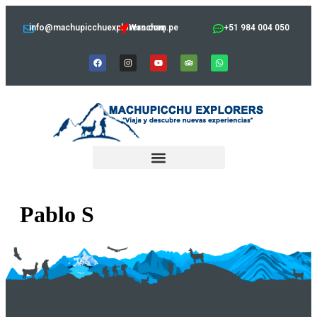
info@machupicchuexplorers.com.pe
Wanchaq
+51 984 004 050
Pablo S